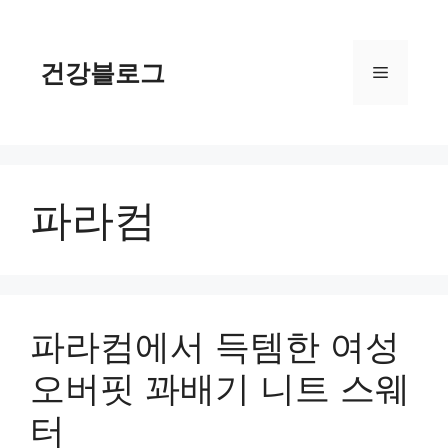
컨
텐
츠
건강블로그
메
로
건
너
뉴
뛰
기
파라컴
파라컴에서 득템한 여성
오버핏 꽈배기 니트 스웨
터