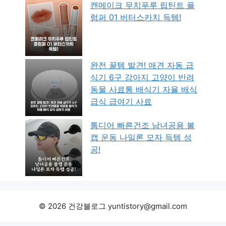
캔메이크 무치푸루 립틴트 플
럼퍼 01 버터스카치 득템!
완전 꿀템 발견! 애견 자동 급
식기 6구 강아지 고양이 반려
동물 사료통 배식기 자율 배식
급식 급여기 사료
톰디어 빠른건조 남녀공용 볼
캡 운동 나일론 모자 득템 성
공!
© 2026 건강블로그 yuntistory@gmail.com