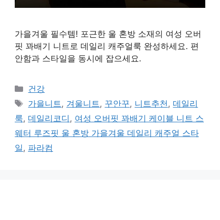
가을겨울 필수템! 포근한 울 혼방 소재의 여성 오버
핏 꽈배기 니트로 데일리 캐주얼룩 완성하세요. 편
안함과 스타일을 동시에 잡으세요.
카
건강
테
태
가을니트
,
겨울니트
,
꾸안꾸
,
니트추천
,
데일리
고
그
룩
,
데일리코디
,
여성 오버핏 꽈배기 케이블 니트 스
리
웨터 루즈핏 울 혼방 가을겨울 데일리 캐주얼 스타
일
,
파라컴