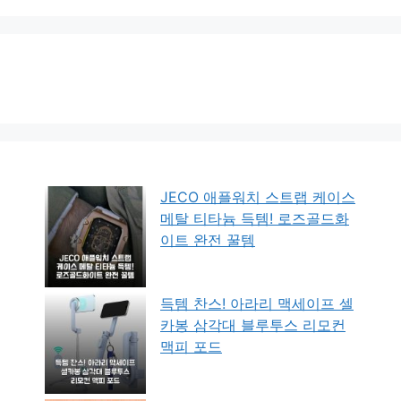
JECO 애플워치 스트랩 케이스
메탈 티타늄 득템! 로즈골드화
이트 완전 꿀템
득템 찬스! 아라리 맥세이프 셀
카봉 삼각대 블루투스 리모컨
맥피 포드