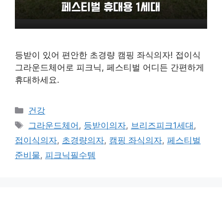
등받이 있어 편안한 초경량 캠핑 좌식의자! 접이식
그라운드체어로 피크닉, 페스티벌 어디든 간편하게
휴대하세요.
카
건강
테
태
그라운드체어
,
등받이의자
,
브리즈피크1세대
,
고
그
접이식의자
,
초경량의자
,
캠핑 좌식의자
,
페스티벌
리
준비물
,
피크닉필수템