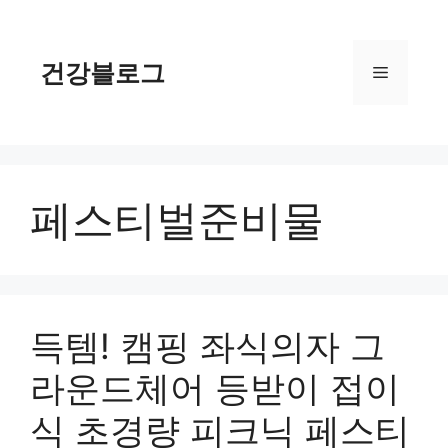
컨
텐
츠
건강블로그
메
로
건
너
뉴
뛰
기
페스티벌준비물
득템! 캠핑 좌식의자 그
라운드체어 등받이 접이
식 초경량 피크닉 페스티