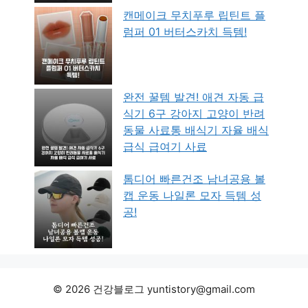
캔메이크 무치푸루 립틴트 플
럼퍼 01 버터스카치 득템!
완전 꿀템 발견! 애견 자동 급
식기 6구 강아지 고양이 반려
동물 사료통 배식기 자율 배식
급식 급여기 사료
톰디어 빠른건조 남녀공용 볼
캡 운동 나일론 모자 득템 성
공!
© 2026 건강블로그 yuntistory@gmail.com