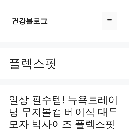
컨
텐
츠
건강블로그
메
로
건
너
뉴
뛰
기
플렉스핏
일상 필수템! 뉴욕트레이
딩 무지볼캡 베이직 대두
모자 빅사이즈 플렉스핏