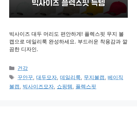
빅사이즈 대두 머리도 편안하게! 플렉스핏 무지 볼
캡으로 데일리룩 완성하세요. 부드러운 착용감과 깔
끔한 디자인.
카
건강
테
태
꾸안꾸
,
대두모자
,
데일리룩
,
무지볼캡
,
베이직
고
그
볼캡
,
빅사이즈모자
,
쇼핑템
,
플렉스핏
리