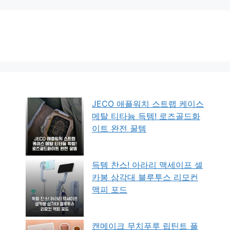
JECO 애플워치 스트랩 케이스
메탈 티타늄 득템! 로즈골드화
이트 완전 꿀템
득템 찬스! 아라리 맥세이프 셀
카봉 삼각대 블루투스 리모컨
맥피 포드
캔메이크 무치푸루 립틴트 플