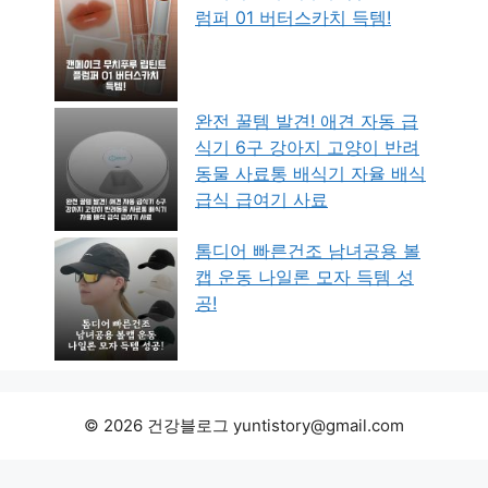
럼퍼 01 버터스카치 득템!
완전 꿀템 발견! 애견 자동 급
식기 6구 강아지 고양이 반려
동물 사료통 배식기 자율 배식
급식 급여기 사료
톰디어 빠른건조 남녀공용 볼
캡 운동 나일론 모자 득템 성
공!
© 2026 건강블로그 yuntistory@gmail.com