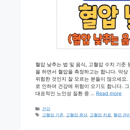
혈압 낮추는 법 및 음식, 고혈압 수치 기준
을 하면서 혈압을 측정하고는 합니다. 막상
위험한 것인지 잘 모르는 분들이 많으세요.
로 인하여 건강에 위험이 오기도 합니다. 
대표적인 노인성 질환 중 …
Read more
카
건강
테
태
고혈압 기준
,
고혈압 증상
,
고혈압 치료
,
혈압 관
고
그
리