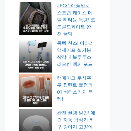
JECO 애플워치
스트랩 케이스 메
탈 티타늄 득템! 로
즈골드화이트 완
전 꿀템
득템 찬스! 아라리
맥세이프 셀카봉
삼각대 블루투스
리모컨 맥피 포드
캔메이크 무치푸
루 립틴트 플럼퍼
01 버터스카치 득
템!
완전 꿀템 발견! 애
견 자동 급식기 6
구 강아지 고양이