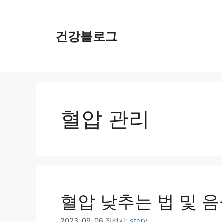
컨
텐
츠
건강블로그
로
건
너
뛰
기
혈압 관리
혈압 낮추는 법 및 음
2023-09-06
작성자:
story