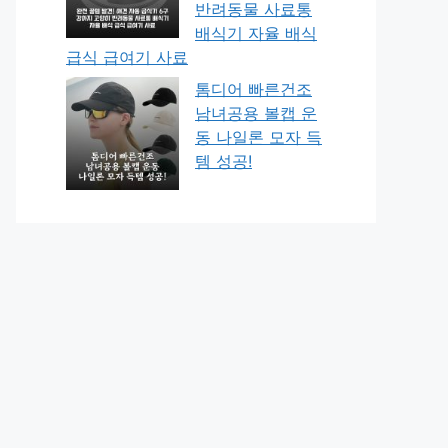
반려동물 사료통
배식기 자율 배식
급식 급여기 사료
톰디어 빠른건조
남녀공용 볼캡 운
동 나일론 모자 득
템 성공!