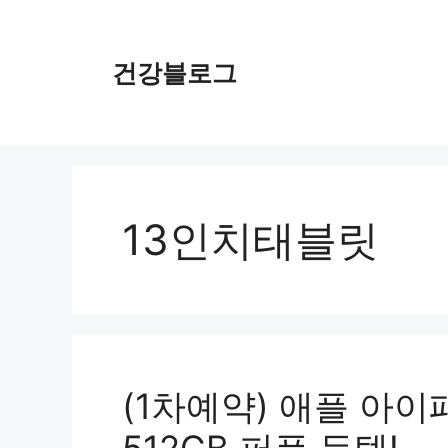
컨
텐
츠
건강블로그
로
건
너
뛰
기
13인치태블릿
(1차예약) 애플 아이패드