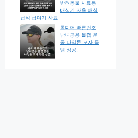
반려동물 사료통
배식기 자율 배식
급식 급여기 사료
톰디어 빠른건조
남녀공용 볼캡 운
동 나일론 모자 득
템 성공!