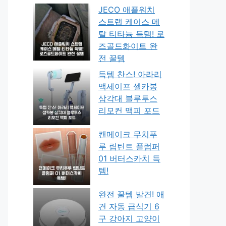
JECO 애플워치
스트랩 케이스 메
탈 티타늄 득템! 로
즈골드화이트 완
전 꿀템
득템 찬스! 아라리
맥세이프 셀카봉
삼각대 블루투스
리모컨 맥피 포드
캔메이크 무치푸
루 립틴트 플럼퍼
01 버터스카치 득
템!
완전 꿀템 발견! 애
견 자동 급식기 6
구 강아지 고양이