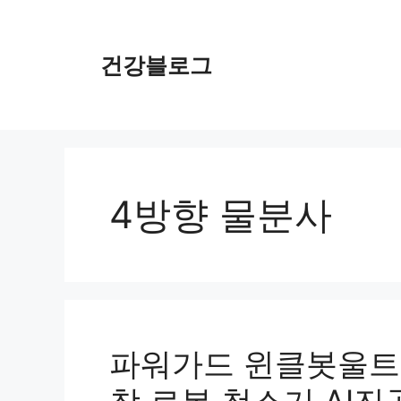
컨
텐
츠
건강블로그
로
건
너
뛰
기
4방향 물분사
파워가드 윈클봇울트라