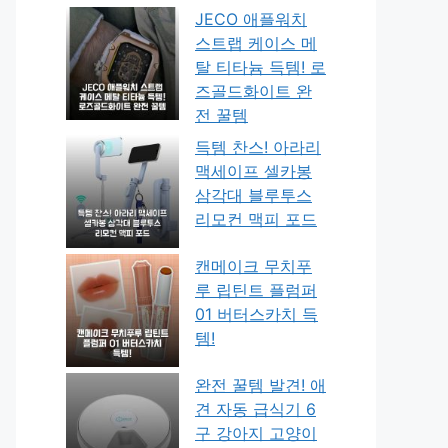
JECO 애플워치
스트랩 케이스 메
탈 티타늄 득템! 로
즈골드화이트 완
전 꿀템
득템 찬스! 아라리
맥세이프 셀카봉
삼각대 블루투스
리모컨 맥피 포드
캔메이크 무치푸
루 립틴트 플럼퍼
01 버터스카치 득
템!
완전 꿀템 발견! 애
견 자동 급식기 6
구 강아지 고양이