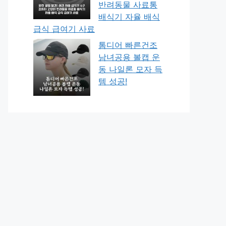
반려동물 사료통
배식기 자율 배식
급식 급여기 사료
톰디어 빠른건조
남녀공용 볼캡 운
동 나일론 모자 득
템 성공!