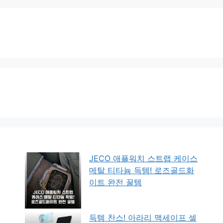
JECO 애플워치 스트랩 케이스
메탈 티타늄 득템! 로즈골드화
이트 완전 꿀템
득템 찬스! 아라리 맥세이프 셀