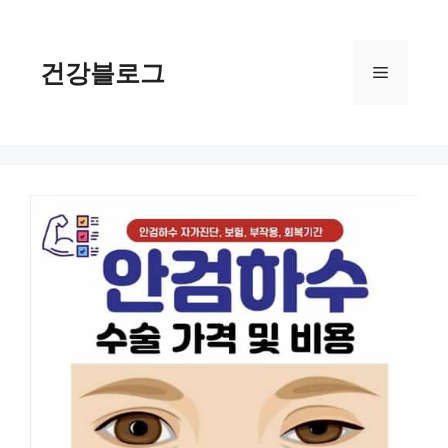
컨
텐
츠
건강블로그
메
로
건
너
뉴
뛰
기