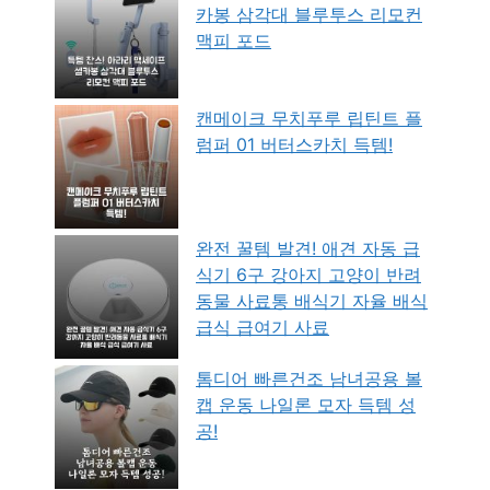
카봉 삼각대 블루투스 리모컨
맥피 포드
캔메이크 무치푸루 립틴트 플
럼퍼 01 버터스카치 득템!
완전 꿀템 발견! 애견 자동 급
식기 6구 강아지 고양이 반려
동물 사료통 배식기 자율 배식
급식 급여기 사료
톰디어 빠른건조 남녀공용 볼
캡 운동 나일론 모자 득템 성
공!