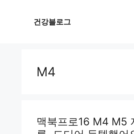
컨
텐
츠
건강블로그
로
건
너
뛰
기
M4
맥북프로16 M4 M5 