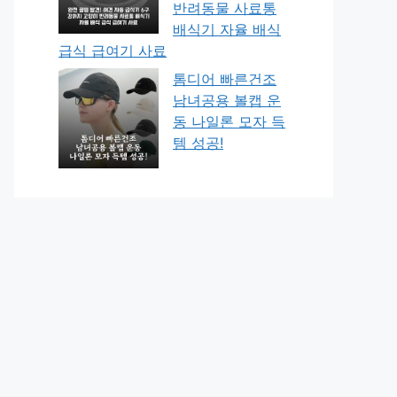
반려동물 사료통
배식기 자율 배식
급식 급여기 사료
톰디어 빠른건조
남녀공용 볼캡 운
동 나일론 모자 득
템 성공!