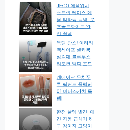
JECO 애플워치
스트랩 케이스 메
탈 티타늄 득템! 로
즈골드화이트 완
전 꿀템
득템 찬스! 아라리
맥세이프 셀카봉
삼각대 블루투스
리모컨 맥피 포드
캔메이크 무치푸
루 립틴트 플럼퍼
01 버터스카치 득
템!
완전 꿀템 발견! 애
견 자동 급식기 6
구 강아지 고양이