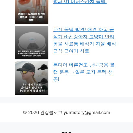
럼퍼 01 버터스카치 득템!
완전 꿀템 발견! 애견 자동 급
식기 6구 강아지 고양이 반려
동물 사료통 배식기 자율 배식
급식 급여기 사료
톰디어 빠른건조 남녀공용 볼
캡 운동 나일론 모자 득템 성
공!
© 2026 건강블로그 yuntistory@gmail.com