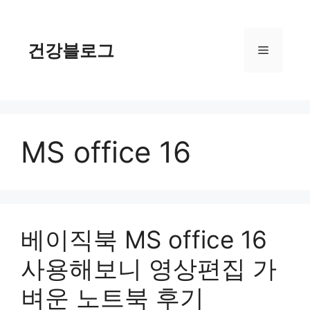
컨
텐
츠
건강블로그
메
로
건
너
뉴
뛰
기
MS office 16
베이직북 MS office 16
사용해보니 영상편집 가
벼운 노트북 후기