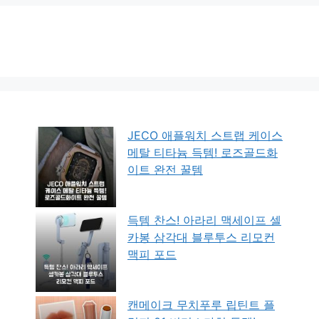
JECO 애플워치 스트랩 케이스
메탈 티타늄 득템! 로즈골드화
이트 완전 꿀템
득템 찬스! 아라리 맥세이프 셀
카봉 삼각대 블루투스 리모컨
맥피 포드
캔메이크 무치푸루 립틴트 플