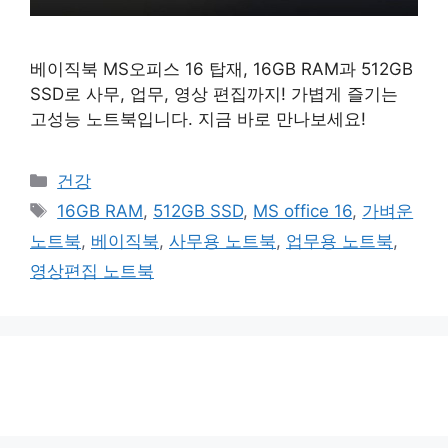
베이직북 MS오피스 16 탑재, 16GB RAM과 512GB
SSD로 사무, 업무, 영상 편집까지! 가볍게 즐기는
고성능 노트북입니다. 지금 바로 만나보세요!
카
건강
테
태
16GB RAM
,
512GB SSD
,
MS office 16
,
가벼운
고
그
노트북
,
베이직북
,
사무용 노트북
,
업무용 노트북
,
리
영상편집 노트북