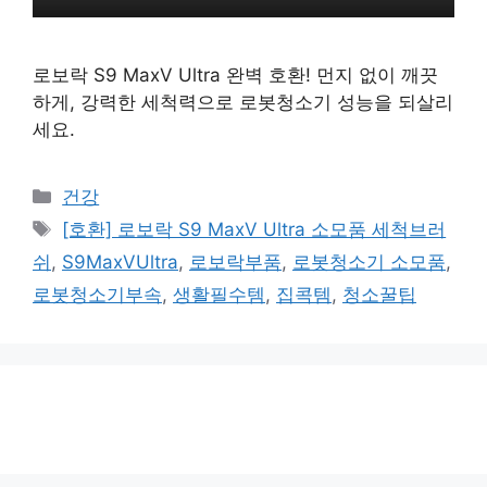
로보락 S9 MaxV Ultra 완벽 호환! 먼지 없이 깨끗
하게, 강력한 세척력으로 로봇청소기 성능을 되살리
세요.
카
건강
테
태
[호환] 로보락 S9 MaxV Ultra 소모품 세척브러
고
그
쉬
,
S9MaxVUltra
,
로보락부품
,
로봇청소기 소모품
,
리
로봇청소기부속
,
생활필수템
,
집콕템
,
청소꿀팁