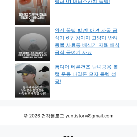
럼퍼 01 버터스카치 득템!
완전 꿀템 발견! 애견 자동 급
식기 6구 강아지 고양이 반려
동물 사료통 배식기 자율 배식
급식 급여기 사료
톰디어 빠른건조 남녀공용 볼
캡 운동 나일론 모자 득템 성
공!
© 2026 건강블로그 yuntistory@gmail.com