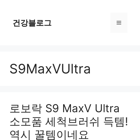
컨
텐
츠
건강블로그
메
로
건
너
뉴
뛰
기
S9MaxVUltra
로보락 S9 MaxV Ultra
소모품 세척브러쉬 득템!
역시 꿀템이네요