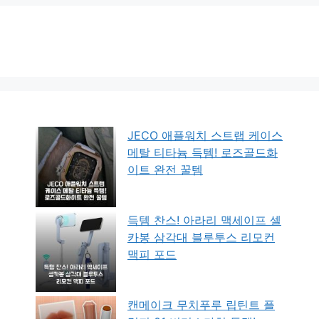
JECO 애플워치 스트랩 케이스
메탈 티타늄 득템! 로즈골드화
이트 완전 꿀템
득템 찬스! 아라리 맥세이프 셀
카봉 삼각대 블루투스 리모컨
맥피 포드
캔메이크 무치푸루 립틴트 플