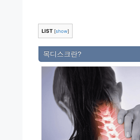
LIST
[
show
]
목디스크란?