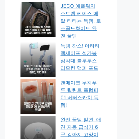
JECO 애플워치
스트랩 케이스 메
탈 티타늄 득템! 로
즈골드화이트 완
전 꿀템
득템 찬스! 아라리
맥세이프 셀카봉
삼각대 블루투스
리모컨 맥피 포드
캔메이크 무치푸
루 립틴트 플럼퍼
01 버터스카치 득
템!
완전 꿀템 발견! 애
견 자동 급식기 6
구 강아지 고양이