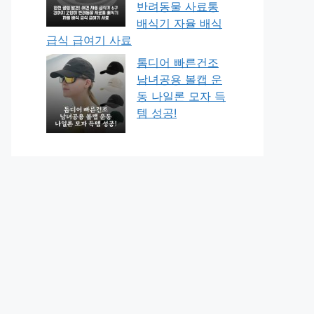
반려동물 사료통
배식기 자율 배식
급식 급여기 사료
톰디어 빠른건조
남녀공용 볼캡 운
동 나일론 모자 득
템 성공!