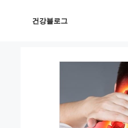
컨
텐
츠
건강블로그
로
건
너
뛰
기